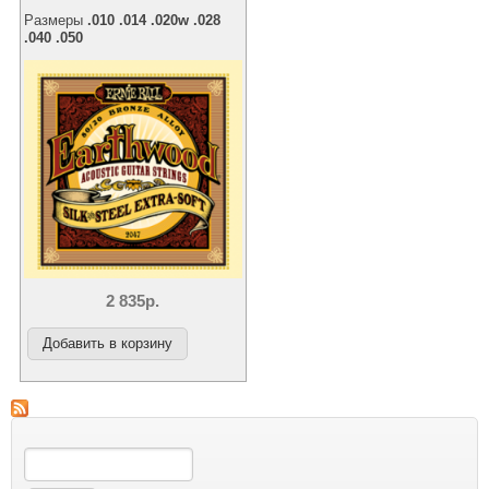
Размеры
.010 .014 .020w .028
.040 .050
2 835р.
Поиск
Форма поиска