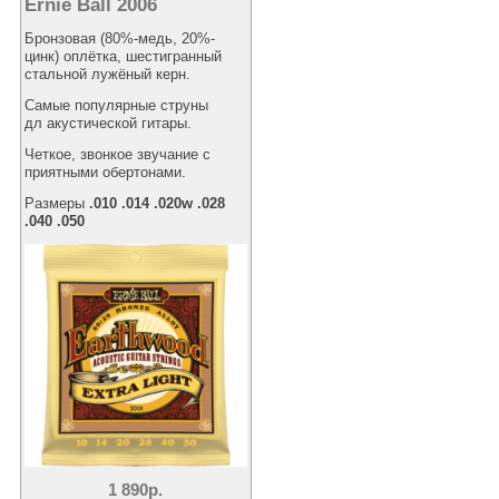
Ernie Ball 2006
Бронзовая (80%-медь, 20%-
цинк) оплётка, шестигранный
стальной лужёный керн.
Самые популярные струны
дл акустической гитары.
Четкое, звонкое звучание с
приятными обертонами.
Размеры
.010 .014 .020w .028
.040 .050
1 890р.