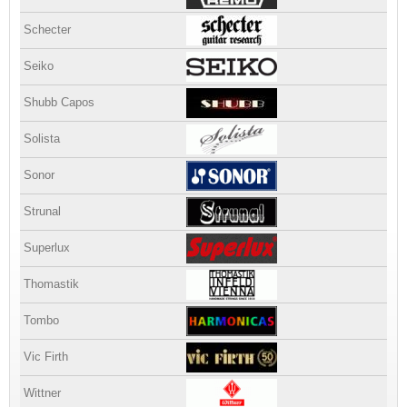
Schecter
Seiko
Shubb Capos
Solista
Sonor
Strunal
Superlux
Thomastik
Tombo
Vic Firth
Wittner