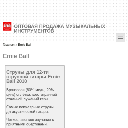
Перейти к основному содержанию
Skip to search
+7 (495) 500-88-35
ОПТОВАЯ ПРОДАЖА МУЗЫКАЛЬНЫХ
ИНСТРУМЕНТОВ
toggle
Вы здесь
Главная
»
Ernie Ball
Ernie Ball
Струны для 12-ти
струнной гитары Ernie
Ball 2010
Бронзовая (80%-медь, 20%-
цинк) оплётка, шестигранный
стальной лужёный керн.
Самые популярные струны
дл акустической гитары.
Четкое, звонкое звучание с
приятными обертонами.