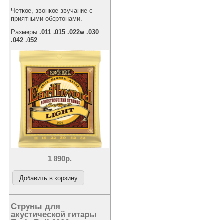
Четкое, звонкое звучание с
приятными обертонами.
Размеры
.011 .015 .022w .030
.042 .052
1 890р.
Струны для
акустической гитары