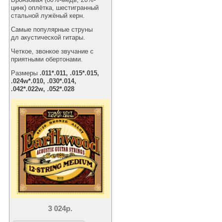
цинк) оплётка, шестигранный
стальной лужёный керн.
Самые популярные струны
дл акустической гитары.
Четкое, звонкое звучание с
приятными обертонами.
Размеры
.011*.011, .015*.015,
.024w*.010, .030*.014,
.042*.022w, .052*.028
3 024р.