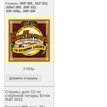
Размеры
.009*.009, .012*.012,
.020w*.009, .026*.012,
.036*.020p, .046*.026
3 024р.
Струны для 12-ти
струнной гитары Ernie
Ball 2012
Бронзовая (80%-медь, 20%-