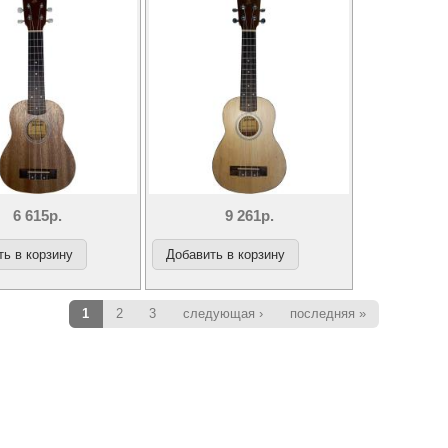
6 615р.
9 261р.
ы
1
2
3
следующая ›
последняя »