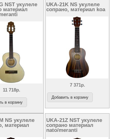
G NST укулеле
UKA-21K NS укулеле
о материал
сопрано, материал koa
meranti
7 371р.
11 718р.
M NS укулеле
UKA-21Z NST укулеле
о, материал
сопрано материал
nato/meranti