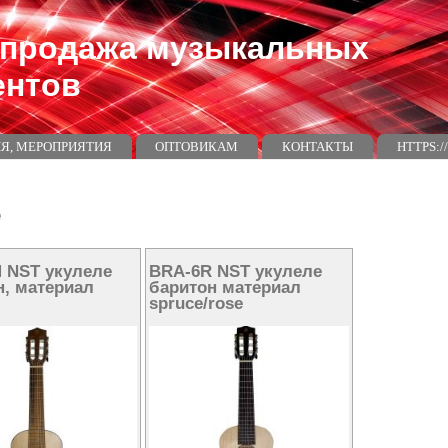
 продажа музыкальных
ентов
Я, МЕРОПРИЯТИЯ
ОПТОВИКАМ
КОНТАКТЫ
HTTPS:
e
 NST укулеле
BRA-6R NST укулеле
н, материал
баритон материал
spruce/rose