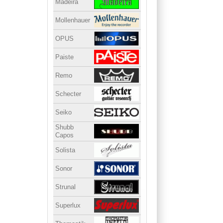
Madeira
Mollenhauer
OPUS
Paiste
Remo
Schecter
Seiko
Shubb
Capos
Solista
Sonor
Strunal
Superlux