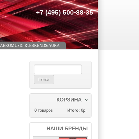
+7 (495) 500-88-35
//AEROMUSIC.RU/BRENDS/AURA
Поиск
Форма поиска
КОРЗИНА
0
товаров
Итого:
0р.
НАШИ БРЕНДЫ