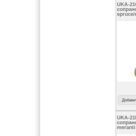
UKA-21
сопран
spruce/
UKA-21
сопран
meranti