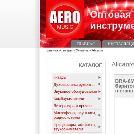
Перейти к основному содержанию
Skip to search
Оптовая
инструм
Главное меню
ГЛАВНАЯ
ИНСТАЛЛЯЦИ
Вы здесь
Главная
»
Гитары
»
Укулеле
»
Alicante
Alicant
КАТАЛОГ
Гитары
BRA-6M
Духовые инструменты
барито
meranti
Звуковое оборудование
Комбоусилители
Литература и прочее
Микрофоны, наушники,
радиосистемы
Процессоры, эффекты,
звукосниматели