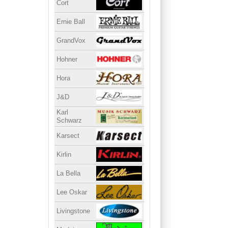
Cort
Ernie Ball
GrandVox
Hohner
Hora
J&D
Karl
Schwarz
Karsect
Kirlin
La Bella
Lee Oskar
Livingstone