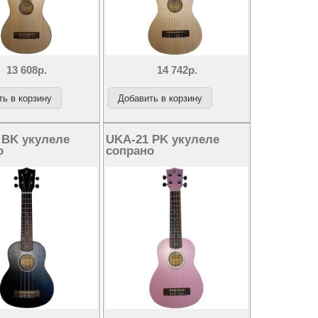
13 608р.
14 742р.
 BK укулеле
UKA-21 PK укулеле
о
сопрано