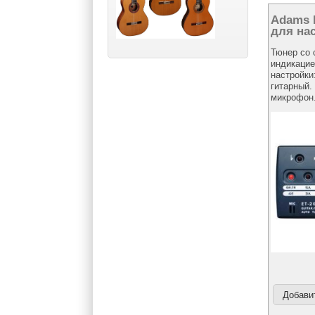
Adams 
для на
Тюнер со 
индикацие
настройки:
гитарный.
микрофон