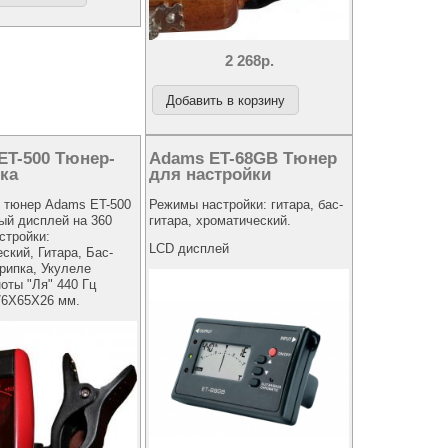
2 268р.
ET-500 Тюнер-
Adams ET-68GB Тюнер
ка
для настройки
 тюнер Adams ET-500
Режимы настройки: гитара, бас-
ый дисплей на 360
гитара, хроматический.
стройки:
LCD дисплей
ский, Гитара, Бас-
крипка, Укулеле
ноты "Ля" 440 Гц
76Х65Х26 мм.