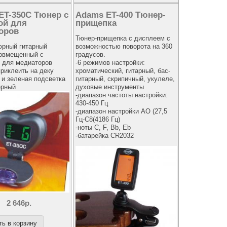
ET-350C Тюнер с
Adams ET-400 Тюнер-
ой для
прищепка
оров
Тюнер-прищепка с дисплеем с
юрный гитарный
возможностью поворота на 360
совмещенный с
градусов.
й для медиаторов
-6 режимов настройки:
риклеить на деку
хроматический, гитарный, бас-
 и зеленая подсветка
гитарный, скрипичный, укулеле,
ерный
духовые инструменты
-диапазон частоты настройки:
430-450 Гц
-диапазон настройки АО (27,5
Гц-С8(4186 Гц)
-ноты С, F, Bb, Eb
-батарейка CR2032
2 646р.