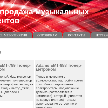
 продажа музыкальных
ентов
Я, МЕРОПРИЯТИЯ
ОПТОВИКАМ
КОНТАКТЫ
HTTPS:
ы
EMT-789 Тюнер-
Adams EMT-888 Тюнер-
ом
метроном
арный, бас, метроном
Тюнер и метроном с
коления, тонгенератор
возможностью настройки тремя
а микрофон, выход на
способами: подключение
 вход и выход джек,
электрогитары, подключение
CD дисплей +
датчика (поставляется в
ды
комплекте), который цепляется
на корпус или гриф гитары,
использование встроенного
микрофона