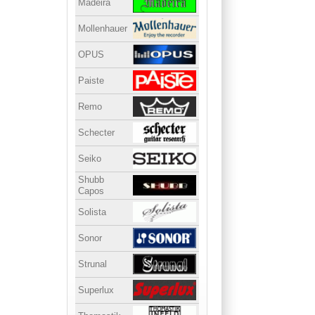
Madeira
Mollenhauer
OPUS
Paiste
Remo
Schecter
Seiko
Shubb
Capos
Solista
Sonor
Strunal
Superlux