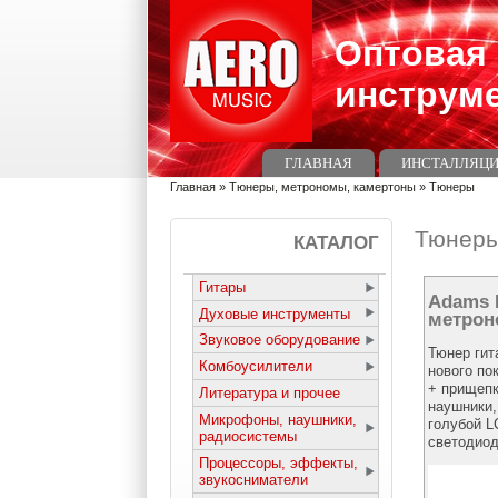
Перейти к основному содержанию
Skip to search
Оптовая
инструм
Главное меню
ГЛАВНАЯ
ИНСТАЛЛЯЦИ
Вы здесь
Главная
»
Тюнеры, метрономы, камертоны
»
Тюнеры
Тюнер
КАТАЛОГ
Гитары
Adams 
Духовые инструменты
метрон
Звуковое оборудование
Тюнер гит
Комбоусилители
нового по
+ прищепк
Литература и прочее
наушники,
Микрофоны, наушники,
голубой L
радиосистемы
светодио
Процессоры, эффекты,
звукосниматели