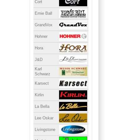
Cort
Ernie Ball
GrandVox
Hohner
Hora
J&D
Karl
Schwarz
Karsect
Kirlin
La Bella
Lee Oskar
Livingstone