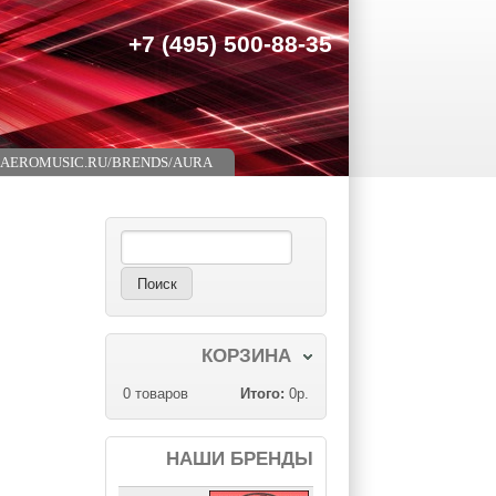
+7 (495) 500-88-35
//AEROMUSIC.RU/BRENDS/AURA
Поиск
Форма поиска
КОРЗИНА
0
товаров
Итого:
0р.
НАШИ БРЕНДЫ