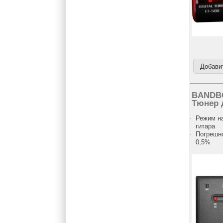
BANDBO
Тюнер 
Режим на
гитара
Погрешно
0,5%