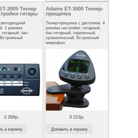
ET-2005 Тюнер
Adams ET-3000 Тюнер-
стройки гитары
прищепка
светодиодной
Тюнер-прищепка с дисплеем. 4
й. 2 режима
режима настройки: гитарный,
 гитарный, бас-
бас-гитарный, скрипичный,
 Встроенный
хроматический. Встроенный
.
микрофон.
2 268р.
3 213р.