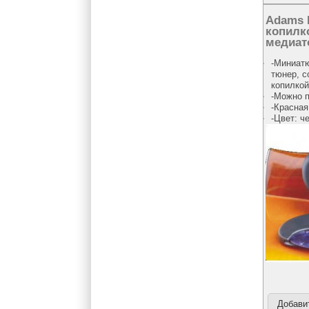
Adams 
копилк
медиат
-Миниат
тюнер, 
копилко
-Можно п
-Красная
-Цвет: ч