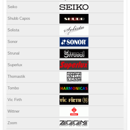
Seiko
Shubb Capos
Solista
Sonor
Strunal
Superlux
Thomastik
Tombo
Vic Firth
Wittner
Zoom