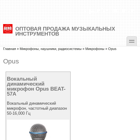
Перейти к основному содержанию
Skip to search
+7 (495) 500-88-35
ОПТОВАЯ ПРОДАЖА МУЗЫКАЛЬНЫХ
ИНСТРУМЕНТОВ
toggle
Вы здесь
Главная
»
Микрофоны, наушники, радиосистемы
»
Микрофоны
»
Opus
Opus
Вокальный
динамический
микрофон Opus BEAT-
57A
Вокальный динамический
микрофон, частотный диапазон
50-16,000 Гц