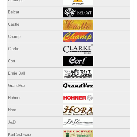
Belcat
Castle
Champ
Clarke
Cort
Ernie Ball
GrandVox
Hohner
Hora
J&D
Karl Schwarz