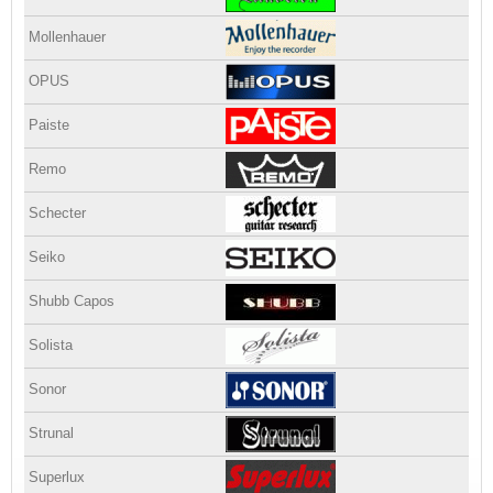
Mollenhauer
OPUS
Paiste
Remo
Schecter
Seiko
Shubb Capos
Solista
Sonor
Strunal
Superlux