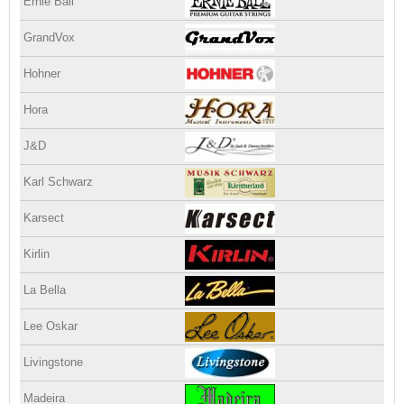
Ernie Ball
GrandVox
Hohner
Hora
J&D
Karl Schwarz
Karsect
Kirlin
La Bella
Lee Oskar
Livingstone
Madeira