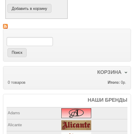
Поиск
Форма поиска
КОРЗИНА
0
товаров
Итого:
0р.
НАШИ БРЕНДЫ
Adams
Alicante