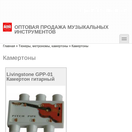
Перейти к основному содержанию
Skip to search
+7 (495) 500-88-35
ОПТОВАЯ ПРОДАЖА МУЗЫКАЛЬНЫХ
ИНСТРУМЕНТОВ
toggle
Вы здесь
Главная
»
Тюнеры, метрономы, камертоны
»
Камертоны
Камертоны
Livingstone GPP-01
Камертон гитарный